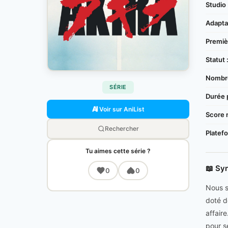
Studio 
Adaptat
Premièr
Statut 
Nombre
SÉRIE
Durée 
Voir sur AniList
Score 
Rechercher
Platef
Tu aimes cette série ?
📖 Sy
0
0
Nous s
doté d
affair
pour s