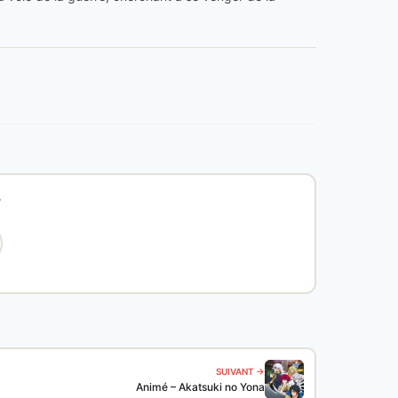
?
SUIVANT →
Animé – Akatsuki no Yona