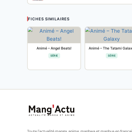
FICHES SIMILAIRES
Animé – Angel Beats!
Animé – The Tatami Gala
SÉRIE
SÉRIE
Toute l'actualité manga, anime, manhwa et manhua en françai