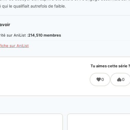
 qui le qualifiait autrefois de faible.
avoir
ité sur AniList :
214,510 membres
 fiche sur AniList
Tu aimes cette série 
0
0