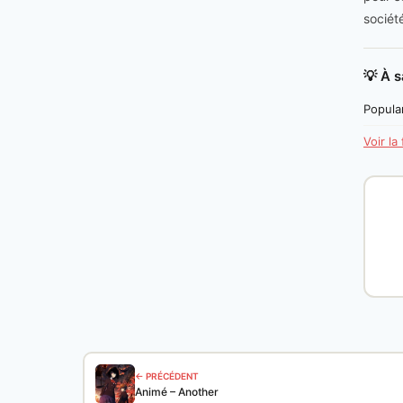
société
💡 À s
Popular
Voir la
← PRÉCÉDENT
Animé – Another