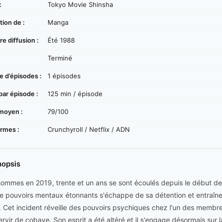
:
Tokyo Movie Shinsha
ion de :
Manga
e diffusion :
Été 1988
:
Terminé
 d’épisodes :
1 épisodes
par épisode :
125 min / épisode
moyen :
79/100
ormes :
Crunchyroll / Netflix / ADN
nopsis
ommes en 2019, trente et un ans se sont écoulés depuis le début de 
e pouvoirs mentaux étonnants s'échappe de sa détention et entraîn
e. Cet incident réveille des pouvoirs psychiques chez l'un des membr
ervir de cobaye. Son esprit a été altéré et il s'engage désormais sur 