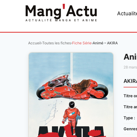
Aller
au
Actualit
contenu
Accueil
›
Toutes les fiches
›
Fiche Série
›
Animé – AKIRA
Ani
28 mar
AKIR
Titre or
Titre a
Type :
Genres