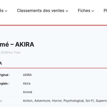
és
Classements des ventes
Fiches
P
mé – AKIRA
s 2026
·
Par Théo
A
iginal :
AKIRA
nglais :
Akira
Animé
 :
Action, Adventure, Horror, Psychological, Sci-Fi, Supern