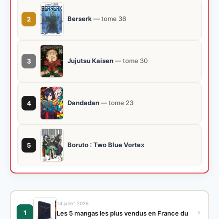
Berserk
— tome 36
2
Jujutsu Kaisen
— tome 30
3
Dandadan
— tome 23
4
Boruto : Two Blue Vortex
5
14 juillet 2026
1
Les 5 mangas les plus vendus en France du