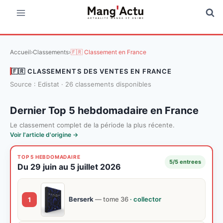
Aller
au
contenu
Accueil
›
Classements
›
🇫🇷 Classement en France
🇫🇷 CLASSEMENTS DES VENTES EN FRANCE
Source : Edistat · 26 classements disponibles
Dernier Top 5 hebdomadaire en France
Le classement complet de la période la plus récente.
Voir l'article d'origine →
TOP 5 HEBDOMADAIRE
5/5 entrees
Du 29 juin au 5 juillet 2026
Berserk
— tome 36
· collector
1