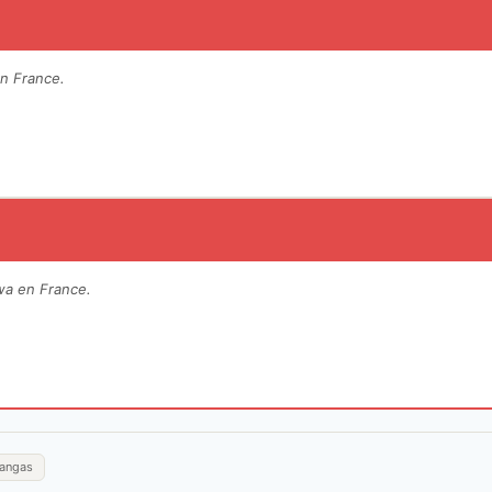
en France.
wa en France.
angas