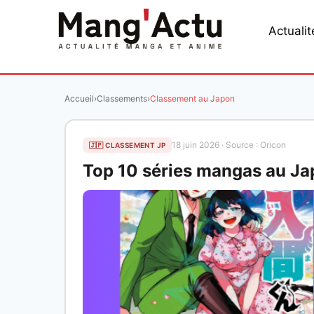
Aller
au
Actualit
contenu
Accueil
›
Classements
›
Classement au Japon
18 juin 2026 · Source : Oricon
🇯🇵 CLASSEMENT JP
Top 10 séries mangas au Ja