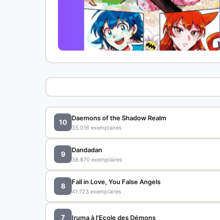
Daemons of the Shadow Realm
10
35.016 exemplaires
Dandadan
9
38.870 exemplaires
Fall in Love, You False Angels
8
41.723 exemplaires
7
Iruma à l'Ecole des Démons