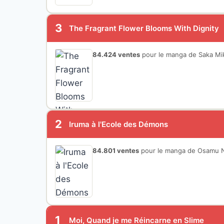
3
The Fragrant Flower Blooms With Dignity
84.424 ventes
pour le manga de Saka Mi
2
Iruma à l'Ecole des Démons
84.801 ventes
pour le manga de Osamu N
1
Moi, Quand je me Réincarne en Slime