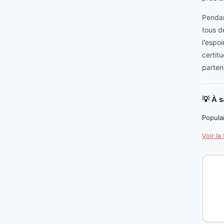
Pendan
tous d
l'espo
certit
parten
💡 À s
Popular
Voir la