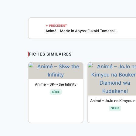
← PRÉCÉDENT
Animé – Made in Abyss: Fukaki Tamashii…
FICHES SIMILAIRES
Animé – SK∞ the Infinity
SÉRIE
Animé – J
SÉRIE