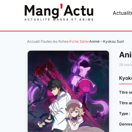
Aller
au
Actualit
contenu
Accueil
›
Toutes les fiches
›
Fiche Série
›
Animé – Kyokou Suiri
Ani
28 mar
Kyoko
Titre or
Titre a
Type :
Genres