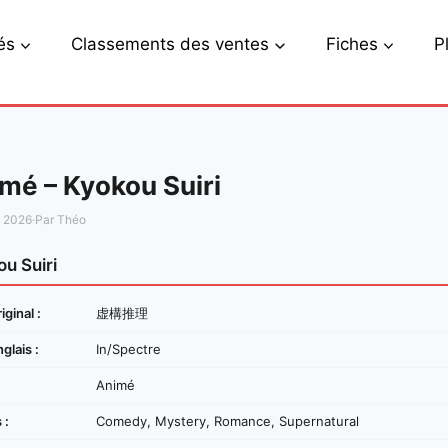
és
Classements des ventes
Fiches
P
mé – Kyokou Suiri
s 2026
·
Par Théo
u Suiri
iginal :
虚構推理
nglais :
In/Spectre
Animé
 :
Comedy, Mystery, Romance, Supernatural