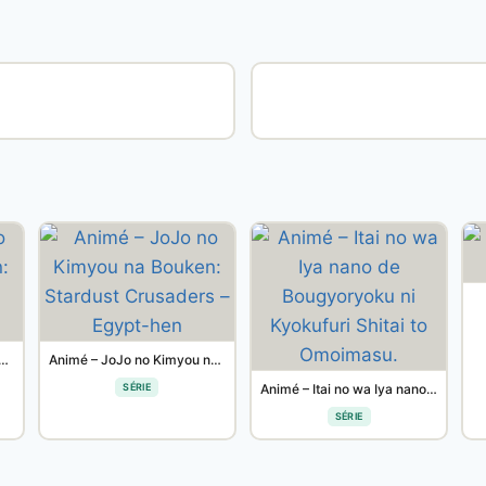
oJo no Kimyou na Bouken: Diamond wa Kudakenai
Animé – JoJo no Kimyou na Bouken: Stardust Crusaders – Egypt-hen
SÉRIE
Animé – Itai no wa Iya nano de Bougyoryoku ni Kyokufuri Shitai to Omoimasu.
SÉRIE