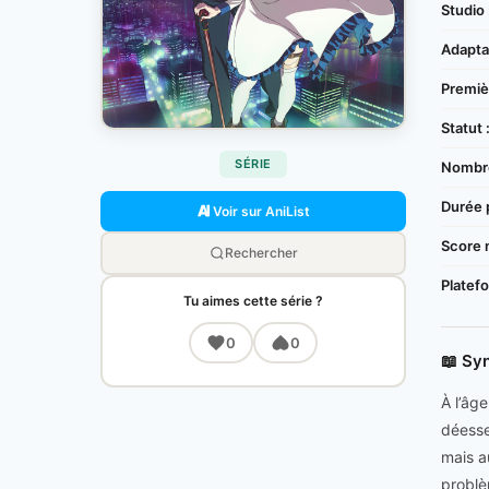
Studio 
Adaptat
Premièr
Statut 
SÉRIE
Nombre
Durée 
Voir sur AniList
Score 
Rechercher
Platef
Tu aimes cette série ?
0
0
📖 Sy
À l’âg
déesse
mais a
problè