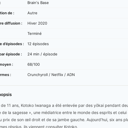
:
Brain's Base
ion de :
Autre
e diffusion :
Hiver 2020
:
Terminé
 d’épisodes :
12 épisodes
par épisode :
24 min / épisode
moyen :
68/100
ormes :
Crunchyroll / Netflix / ADN
nopsis
e de 11 ans, Kotoko Iwanaga a été enlevée par des yōkai pendant deu
 de la sagesse », une médiatrice entre le monde des esprits et celui
u prix de son œil droit et de sa jambe gauche. Aujourd’hui, six ans plu
mes résolus, ils viennent consulter Kotoko.