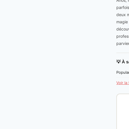
Anos, 
parfoi
deux m
magie e
découv
profes
parvie
💡 À s
Popular
Voir la