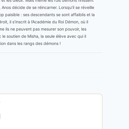
s et les dieux. Mais même les rois démons finissent
 Anos décide de se réincarner. Lorsqu’il se réveille
 paisible : ses descendants se sont affaiblis et la
oit, il s’inscrit à l’Académie du Roi Démon, où il
e ils ne peuvent pas mesurer son pouvoir, les
e soutien de Misha, la seule élève avec qui il
sion dans les rangs des démons !
?