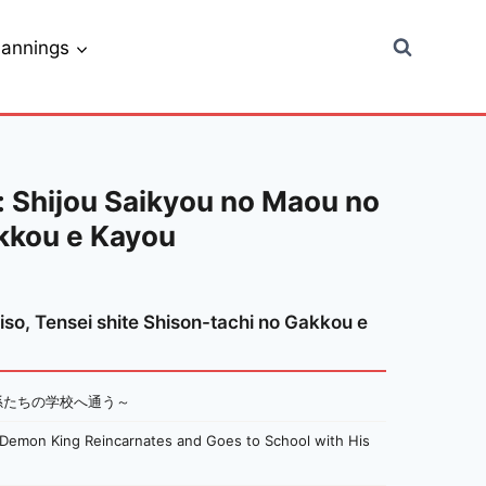
lannings
 Shijou Saikyou no Maou no
akkou e Kayou
so, Tensei shite Shison-tachi no Gakkou e
孫たちの学校へ通う～
 Demon King Reincarnates and Goes to School with His