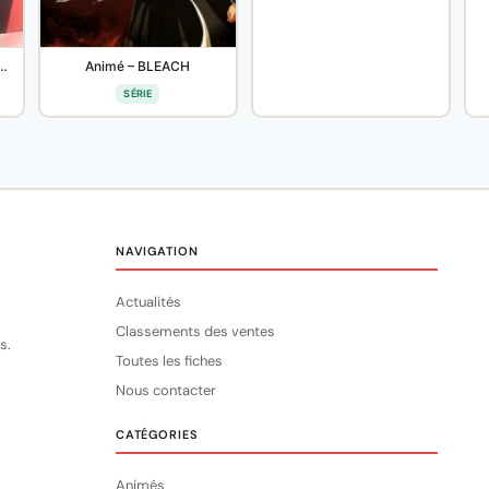
BLEACH: Sennen Kessen-hen
Animé – BLEACH
SÉRIE
NAVIGATION
Actualités
Classements des ventes
s.
Toutes les fiches
Nous contacter
CATÉGORIES
Animés