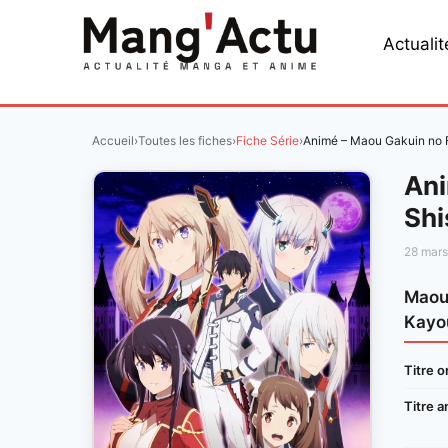
Aller
au
Actualit
contenu
Accueil
›
Toutes les fiches
›
Fiche Série
›
Animé – Maou Gakuin no 
Ani
Shi
28 mar
Maou 
Kayo
Titre or
Titre a