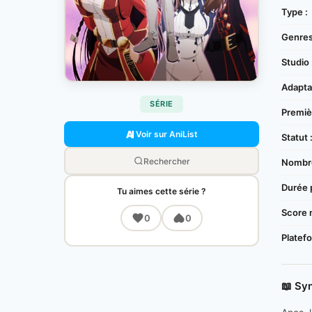
Type :
Genres
Studio 
Adaptat
SÉRIE
Premièr
Voir sur AniList
Statut 
Rechercher
Nombre
Durée 
Tu aimes cette série ?
Score 
0
0
Platef
📖 Sy