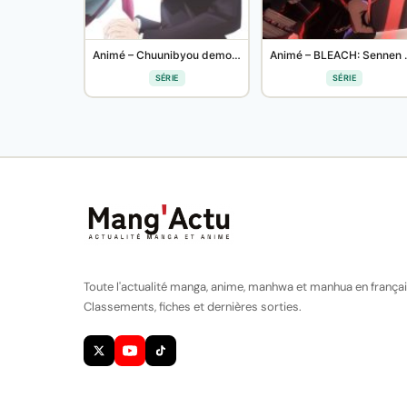
Animé – Chuunibyou demo Koi ga Shitai! Ren
Animé – 
SÉRIE
SÉRIE
Toute l'actualité manga, anime, manhwa et manhua en françai
Classements, fiches et dernières sorties.