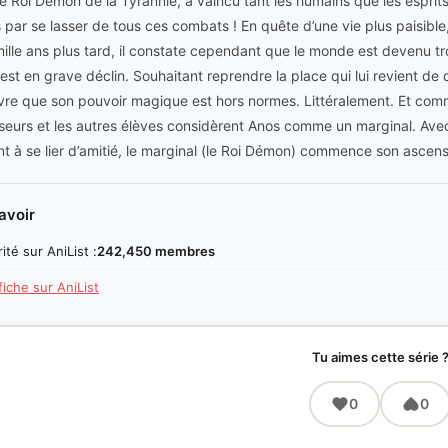
le Roi Démon de la Tyrannie, a vaincu tant les humains que les esprit
s par se lasser de tous ces combats ! En quête d’une vie plus paisible,
ille ans plus tard, il constate cependant que le monde est devenu trop
st en grave déclin. Souhaitant reprendre la place qui lui revient de dr
re que son pouvoir magique est hors normes. Littéralement. Et comm
seurs et les autres élèves considèrent Anos comme un marginal. Avec l
nt à se lier d’amitié, le marginal (le Roi Démon) commence son ascen
avoir
ité sur AniList :
242,450 membres
 fiche sur AniList
Tu aimes cette série 
0
0