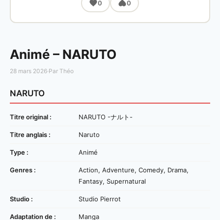
0
0
Animé – NARUTO
28 mars 2026
·
Par Théo
NARUTO
Titre original :
NARUTO -ナルト-
Titre anglais :
Naruto
Type :
Animé
Genres :
Action, Adventure, Comedy, Drama,
Fantasy, Supernatural
Studio :
Studio Pierrot
Adaptation de :
Manga