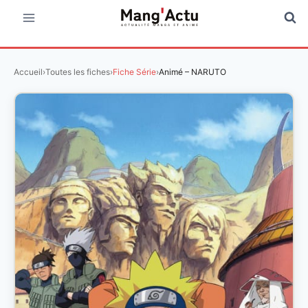
Aller
au
contenu
Accueil
›
Toutes les fiches
›
Fiche Série
›
Animé – NARUTO