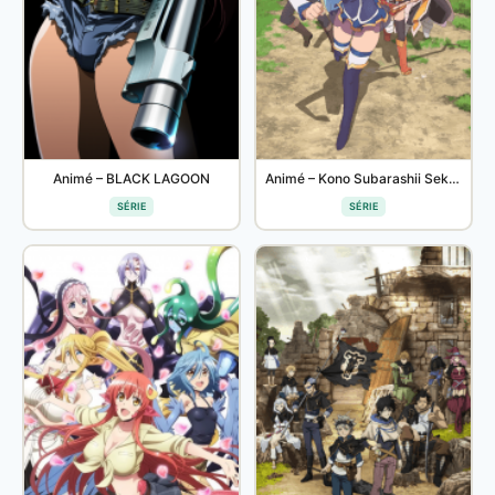
Animé – BLACK LAGOON
Animé – Kono Subarashii Sekai ni Shukufuku wo! 2
SÉRIE
SÉRIE