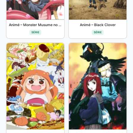
Animé – Monster Musume no Iru Nichijou
Animé – Black Clover
SÉRIE
SÉRIE