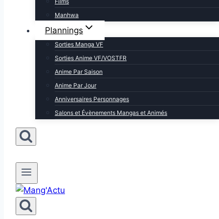
Films
Manhwa
Plannings
Sorties Manga VF
Sorties Anime VF/VOSTFR
Anime Par Saison
Anime Par Jour
Anniversaires Personnages
Salons et Évènements Mangas et Animés