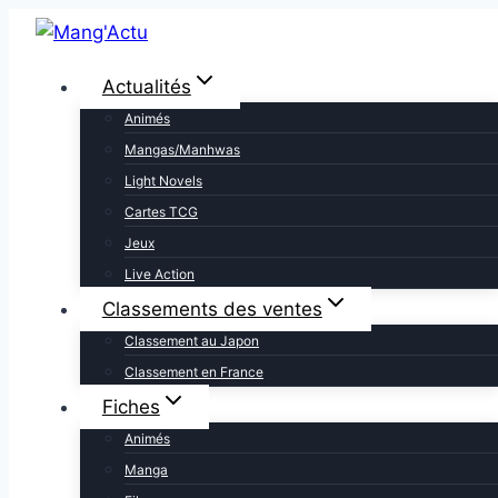
Aller
au
contenu
Actualités
Animés
Mangas/Manhwas
Light Novels
Cartes TCG
Jeux
Live Action
Classements des ventes
Classement au Japon
Classement en France
Fiches
Animés
Manga