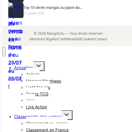
Top 10 séries mangas au Japon du…
31 juillet 2026
© 2026 Mang'Actu — Tous droits réservés
Mentions légales
Confidentialité
Cookies
Contact
Ouvrir/fermer
Actualités
le
menu
Animés
enfant
Mangas/Manhwas
Light Novels
Cartes TCG
Jeux
Live Action
Ouvrir/fermer
Classements des ventes
le
menu
Classement au Japon
enfant
Classement en France