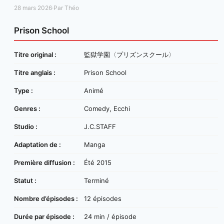
28 mars 2026
·
Par Théo
Prison School
Titre original :
監獄学園〈プリズンスクール〉
Titre anglais :
Prison School
Type :
Animé
Genres :
Comedy, Ecchi
Studio :
J.C.STAFF
Adaptation de :
Manga
Première diffusion :
Été 2015
Statut :
Terminé
Nombre d’épisodes :
12 épisodes
Durée par épisode :
24 min / épisode