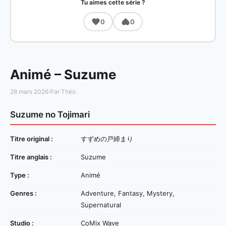
Tu aimes cette série ?
0
0
Animé – Suzume
28 mars 2026
·
Par Théo
Suzume no Tojimari
Titre original :
すずめの戸締まり
Titre anglais :
Suzume
Type :
Animé
Genres :
Adventure, Fantasy, Mystery,
Supernatural
Studio :
CoMix Wave