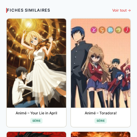
FICHES SIMILAIRES
Voir tout →
Animé – Your Lie in April
Animé – Toradora!
SÉRIE
SÉRIE