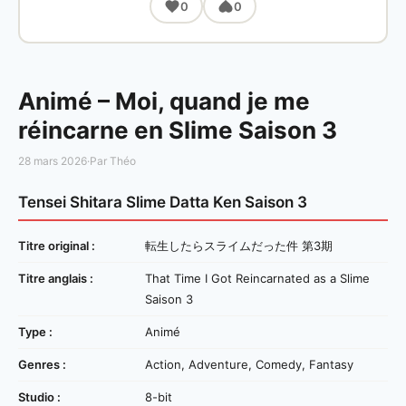
0
0
Animé – Moi, quand je me
réincarne en Slime Saison 3
28 mars 2026
·
Par Théo
Tensei Shitara Slime Datta Ken Saison 3
Titre original :
転生したらスライムだった件 第3期
Titre anglais :
That Time I Got Reincarnated as a Slime
Saison 3
Type :
Animé
Genres :
Action, Adventure, Comedy, Fantasy
Studio :
8-bit