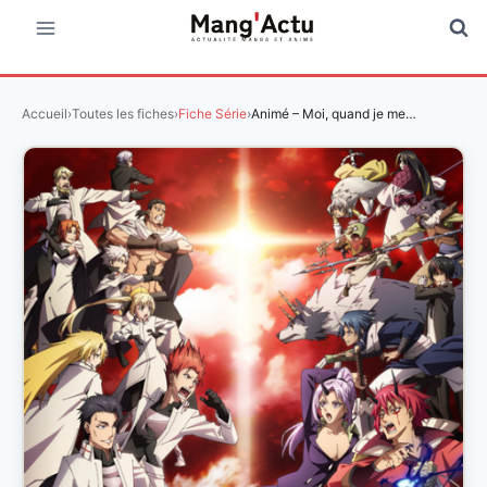
Aller
au
contenu
Accueil
›
Toutes les fiches
›
Fiche Série
›
Animé – Moi, quand je me…