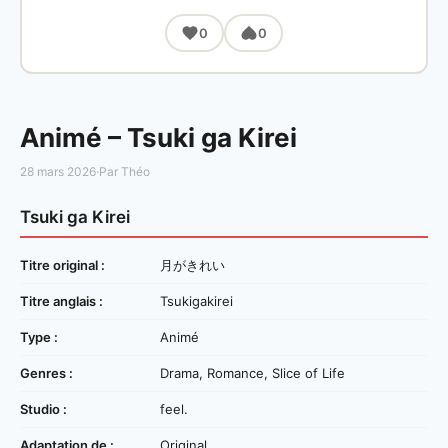
0
0
Animé – Tsuki ga Kirei
28 mars 2026
·
Par Théo
Tsuki ga Kirei
Titre original :
月がきれい
Titre anglais :
Tsukigakirei
Type :
Animé
Genres :
Drama, Romance, Slice of Life
Studio :
feel.
Adaptation de :
Original