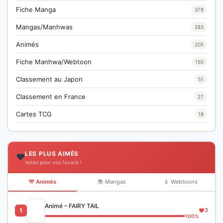
Fiche Manga
378
Mangas/Manhwas
283
Animés
205
Fiche Manhwa/Webtoon
150
Classement au Japon
51
Classement en France
27
Cartes TCG
18
LES PLUS AIMÉS
❤️
Votez pour vos favoris !
🎌 Animés
📚 Mangas
📱 Webtoons
Animé – FAIRY TAIL
1
3
100%