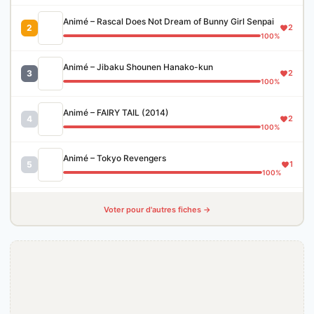
Animé – Rascal Does Not Dream of Bunny Girl Senpai
2
2
100%
Animé – Jibaku Shounen Hanako-kun
3
2
100%
Animé – FAIRY TAIL (2014)
4
2
100%
Animé – Tokyo Revengers
5
1
100%
Voter pour d'autres fiches →