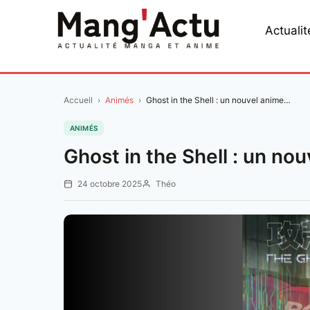
Aller
au
Actualit
contenu
Accueil
›
Animés
›
Ghost in the Shell : un nouvel anime…
ANIMÉS
Ghost in the Shell : un n
24 octobre 2025
Théo