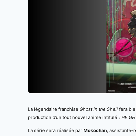
La légendaire franchise
Ghost in the Shell
fera bie
production d’un tout nouvel anime intitulé
THE GH
La série sera réalisée par
Mokochan
, assistante-r