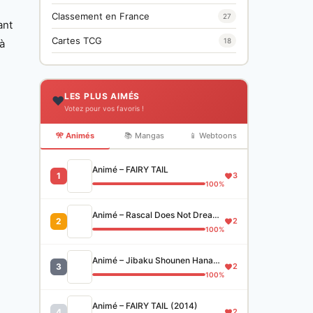
Classement en France
27
ant
Cartes TCG
18
jà
LES PLUS AIMÉS
❤️
Votez pour vos favoris !
🎌 Animés
📚 Mangas
📱 Webtoons
Animé – FAIRY TAIL
1
3
100%
Animé – Rascal Does Not Dream of Bunny Girl Senpai
2
2
100%
Animé – Jibaku Shounen Hanako-kun
3
2
100%
Animé – FAIRY TAIL (2014)
4
2