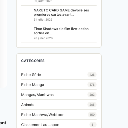
31 juillet 2026
NARUTO CARD GAME dévoile ses
premières cartes avant…
31 juillet 2026
Time Shadows : le film live-action
sortira en…
28 juillet 2026
CATÉGORIES
Fiche Série
428
Fiche Manga
378
Mangas/Manhwas
283
Animés
205
Fiche Manhwa/Webtoon
150
tant
Classement au Japon
51