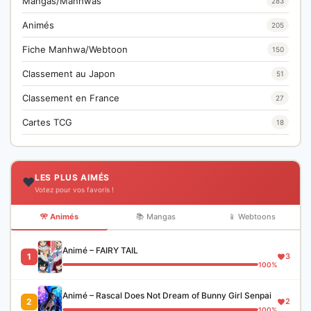
Mangas/Manhwas
283
Animés
205
Fiche Manhwa/Webtoon
150
Classement au Japon
51
Classement en France
27
Cartes TCG
18
LES PLUS AIMÉS
❤️
Votez pour vos favoris !
🎌 Animés
📚 Mangas
📱 Webtoons
Animé – FAIRY TAIL
1
3
100%
Animé – Rascal Does Not Dream of Bunny Girl Senpai
2
2
100%