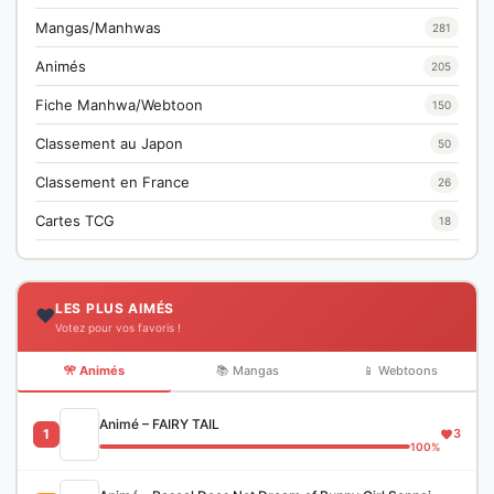
Mangas/Manhwas
281
Animés
205
Fiche Manhwa/Webtoon
150
Classement au Japon
50
Classement en France
26
Cartes TCG
18
LES PLUS AIMÉS
❤️
Votez pour vos favoris !
🎌 Animés
📚 Mangas
📱 Webtoons
Animé – FAIRY TAIL
1
3
100%