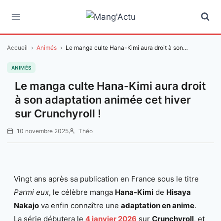
Aller
au
contenu
Accueil
›
Animés
›
Le manga culte Hana-Kimi aura droit à son…
ANIMÉS
Le manga culte Hana-Kimi aura droit
à son adaptation animée cet hiver
sur Crunchyroll !
10 novembre 2025
Théo
Vingt ans après sa publication en France sous le titre
Parmi eux
, le célèbre manga
Hana-Kimi
de
Hisaya
Nakajo
va enfin connaître une
adaptation en anime
.
La série débutera le
4 janvier 2026
sur
Crunchyroll
, et