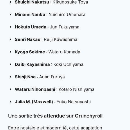
Shuichi Nakatsu
: Kikunosuke Toya
Minami Nanba
: Yuichiro Umehara
Hokuto Umeda
: Jun Fukuyama
Senri Nakao
: Reiji Kawashima
Kyogo Sekime
: Wataru Komada
Daiki Kayashima
: Koki Uchiyama
Shinji Noe
: Anan Furuya
Wataru Nihonbashi
: Kotaro Nishiyama
Julia M. (Maxwell)
: Yuko Natsuyoshi
Une sortie très attendue sur Crunchyroll
Entre nostalgie et modernité, cette adaptation