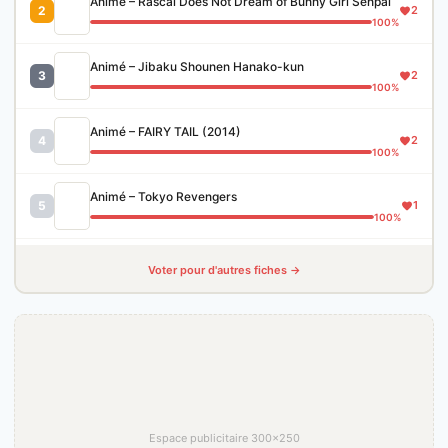
Animé – Rascal Does Not Dream of Bunny Girl Senpai
2
2
100%
Animé – Jibaku Shounen Hanako-kun
3
2
100%
Animé – FAIRY TAIL (2014)
4
2
100%
Animé – Tokyo Revengers
5
1
100%
Voter pour d'autres fiches →
Espace publicitaire 300×250