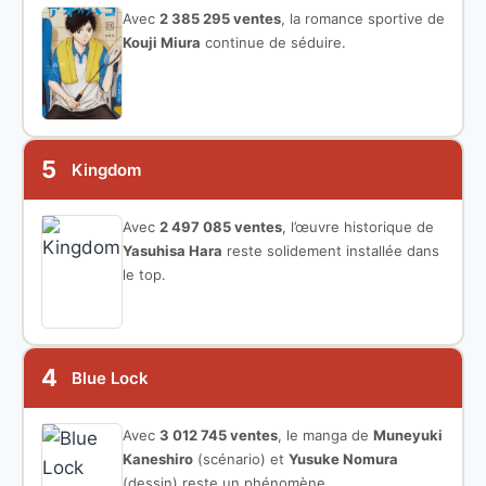
Avec
2 385 295 ventes
, la romance sportive de
Kouji Miura
continue de séduire.
5
Kingdom
Avec
2 497 085 ventes
, l’œuvre historique de
Yasuhisa Hara
reste solidement installée dans
le top.
4
Blue Lock
Avec
3 012 745 ventes
, le manga de
Muneyuki
Kaneshiro
(scénario) et
Yusuke Nomura
(dessin) reste un phénomène.