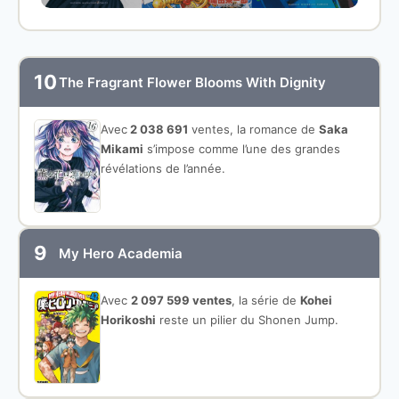
10
The Fragrant Flower Blooms With Dignity
Avec
2 038 691
ventes, la romance de
Saka
Mikami
s’impose comme l’une des grandes
révélations de l’année.
9
My Hero Academia
Avec
2 097 599 ventes
, la série de
Kohei
Horikoshi
reste un pilier du Shonen Jump.