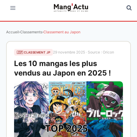
Aller
au
contenu
Accueil
›
Classements
›
Classement au Japon
29 novembre 2025 · Source : Oricon
🇯🇵 CLASSEMENT JP
Les 10 mangas les plus
vendus au Japon en 2025 !