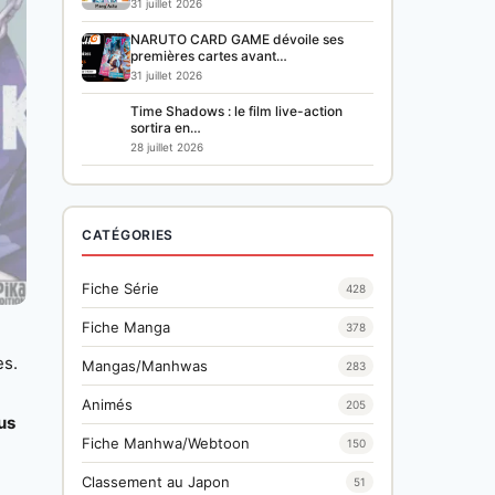
31 juillet 2026
NARUTO CARD GAME dévoile ses
premières cartes avant…
31 juillet 2026
Time Shadows : le film live-action
sortira en…
28 juillet 2026
CATÉGORIES
Fiche Série
428
Fiche Manga
378
es.
Mangas/Manhwas
283
Animés
205
us
Fiche Manhwa/Webtoon
150
Classement au Japon
51