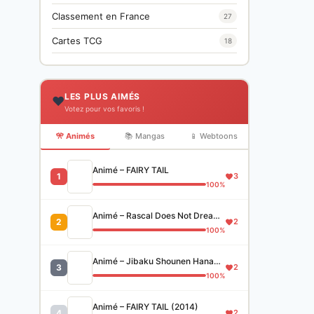
Classement en France
27
Cartes TCG
18
LES PLUS AIMÉS
❤️
Votez pour vos favoris !
🎌 Animés
📚 Mangas
📱 Webtoons
Animé – FAIRY TAIL
1
3
100%
Animé – Rascal Does Not Dream of Bunny Girl Senpai
2
2
100%
Animé – Jibaku Shounen Hanako-kun
3
2
100%
Animé – FAIRY TAIL (2014)
4
2