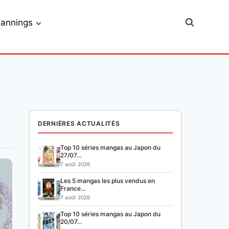
lannings
DERNIÈRES ACTUALITÉS
Top 10 séries mangas au Japon du
27/07…
7 août 2026
Les 5 mangas les plus vendus en
France…
7 août 2026
Top 10 séries mangas au Japon du
20/07…