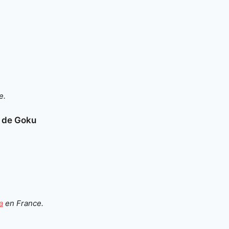
e.
e de Goku
a
en France.