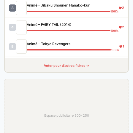
Animé – Jibaku Shounen Hanako-kun
3
2
100%
Animé – FAIRY TAIL (2014)
4
2
100%
Animé – Tokyo Revengers
5
1
100%
Voter pour d'autres fiches →
Espace publicitaire 300×250