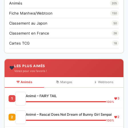
Animés
205
Fiche Manhwa/Webtoon
150
Classement au Japon
50
Classement en France
26
Cartes TCG
18
LES PLUS AIMÉS
❤️
Votez pour vos favoris !
🎌 Animés
📚 Mangas
📱 Webtoons
Animé – FAIRY TAIL
1
3
100%
Animé – Rascal Does Not Dream of Bunny Girl Senpai
2
2
100%