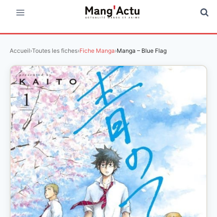
Aller
au
contenu
Accueil
›
Toutes les fiches
›
Fiche Manga
›
Manga – Blue Flag