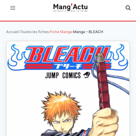
Aller
au
contenu
Accueil
›
Toutes les fiches
›
Fiche Manga
›
Manga – BLEACH