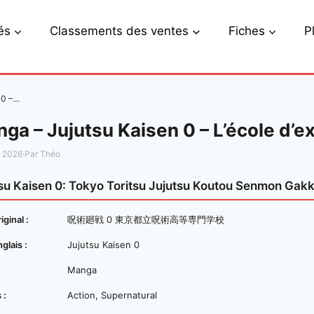
és
Classements des ventes
Fiches
P
 0 –…
ga – Jujutsu Kaisen 0 – L’école d’
s 2026
·
Par Théo
su Kaisen 0: Tokyo Toritsu Jujutsu Koutou Senmon Gak
iginal :
呪術廻戦 0 東京都立呪術高等専門学校
nglais :
Jujutsu Kaisen 0
Manga
 :
Action, Supernatural