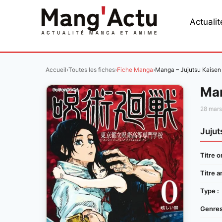
Aller
au
Actualit
contenu
Accueil
›
Toutes les fiches
›
Fiche Manga
›
Manga – Jujutsu Kaisen
Man
28 mar
Jujut
Titre or
Titre a
Type :
Genres