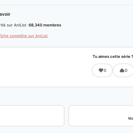
avoir
ité sur AniList :
68,340 membres
 fiche complète sur AniList
Tu aimes cette série 
0
0
Ma