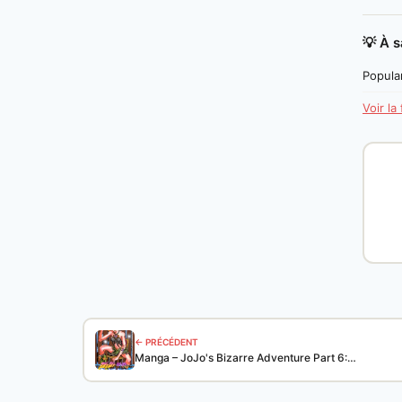
💡 À s
Popular
Voir la
← PRÉCÉDENT
Manga – JoJo's Bizarre Adventure Part 6:…