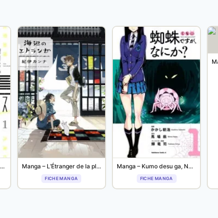
Manga – Kowloon Generic Romance
Manga – L’Étranger de la plage
Manga – Kumo desu ga, Nani ka?
FICHE MANGA
FICHE MANGA