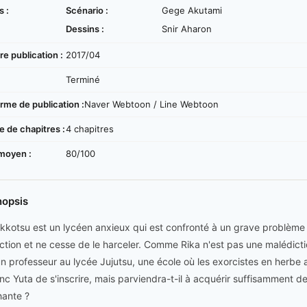
s :
Scénario :
Gege Akutami
Dessins :
Snir Aharon
e publication :
2017/04
:
Terminé
rme de publication :
Naver Webtoon / Line Webtoon
 de chapitres :
4 chapitres
moyen :
80/100
nopsis
kkotsu est un lycéen anxieux qui est confronté à un grave problème :
ction et ne cesse de le harceler. Comme Rika n'est pas une malédiction 
un professeur au lycée Jujutsu, une école où les exorcistes en herbe
nc Yuta de s'inscrire, mais parviendra-t-il à acquérir suffisamment d
hante ?