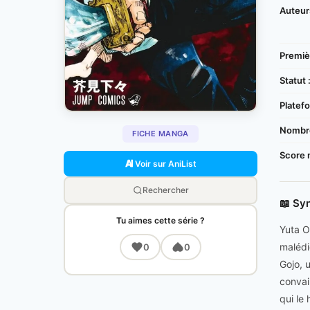
Auteur
Premièr
Statut 
Platefo
Nombre
FICHE MANGA
Score 
Voir sur AniList
Rechercher
📖 Sy
Tu aimes cette série ?
Yuta O
malédi
0
0
Gojo, 
convai
qui le 