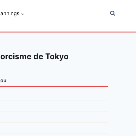
lannings
exorcisme de Tokyo
kou