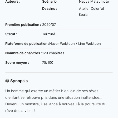
Auteurs :
Scénario :
Naoya Matsumoto
Dessins :
Atelier Colorful
Koala
Première publication :
2020/07
Statut :
Terminé
Plateforme de publication :
Naver Webtoon / Line Webtoon
Nombre de chapitres :
129 chapitres
Score moyen :
75/100
📖 Synopsis
Un homme qui exerce un métier bien loin de ses rêves
d'enfant se retrouve pris dans une situation inattendue… !
Devenu un monstre, il se lance à nouveau à la poursuite du
rêve de sa vie… !