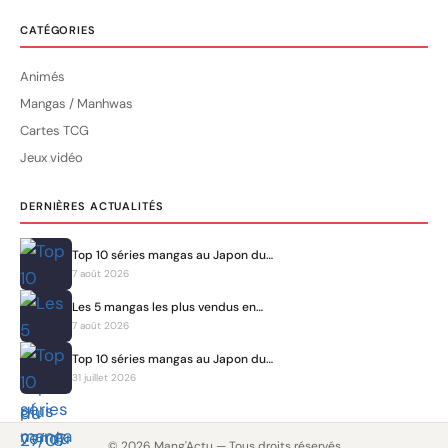
CATÉGORIES
Animés
Mangas / Manhwas
Cartes TCG
Jeux vidéo
DERNIÈRES ACTUALITÉS
Top 10 séries mangas au Japon du…
7 août 2026
Les 5 mangas les plus vendus en…
7 août 2026
Top 10 séries mangas au Japon du…
31 juillet 2026
© 2026 Mang'Actu — Tous droits réservés