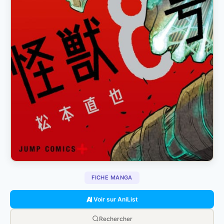
FICHE MANGA
Voir sur AniList
Rechercher