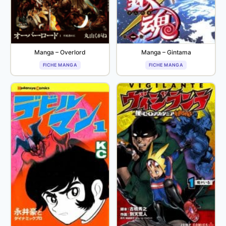
Manga – Overlord
Manga – Gintama
FICHE MANGA
FICHE MANGA