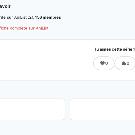
avoir
ité sur AniList :
21,456 membres
 fiche complète sur AniList
Tu aimes cette série 
0
0