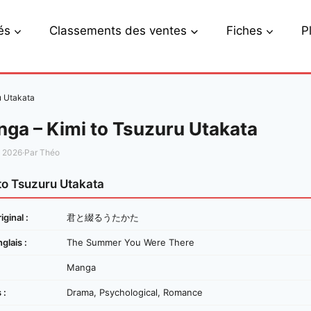
és
Classements des ventes
Fiches
P
u Utakata
ga – Kimi to Tsuzuru Utakata
s 2026
·
Par Théo
to Tsuzuru Utakata
iginal :
君と綴るうたかた
nglais :
The Summer You Were There
Manga
 :
Drama, Psychological, Romance