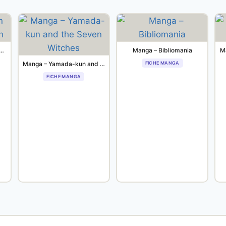
 – Gekkan Shoujo Nozaki-kun
Manga – Bibliomania
M
Manga – Yamada-kun and the Seven Witches
FICHE MANGA
FICHE MANGA