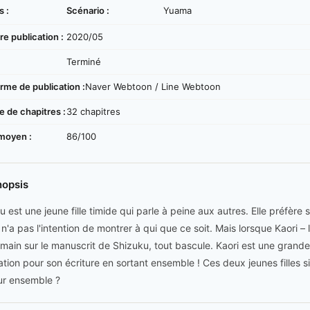
s :
Scénario :
Yuama
e publication :
2020/05
:
Terminé
rme de publication :
Naver Webtoon / Line Webtoon
 de chapitres :
32 chapitres
moyen :
86/100
nopsis
u est une jeune fille timide qui parle à peine aux autres. Elle préfère
e n'a pas l'intention de montrer à qui que ce soit. Mais lorsque Kaori 
 main sur le manuscrit de Shizuku, tout bascule. Kaori est une grand
ration pour son écriture en sortant ensemble ! Ces deux jeunes filles si
r ensemble ?