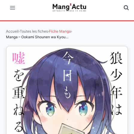
Aller
au
contenu
Accueil
›
Toutes les fiches
›
Fiche Manga
›
Manga – Ookami Shounen wa Kyou…