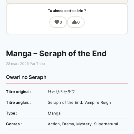
Tu aimes cette série ?
0
0
Manga – Seraph of the End
28 mars 2026
·
Par Théo
Owari no Seraph
Titre original :
終わりのセラフ
Titre anglais :
Seraph of the End: Vampire Reign
Type :
Manga
Genres :
Action, Drama, Mystery, Supernatural