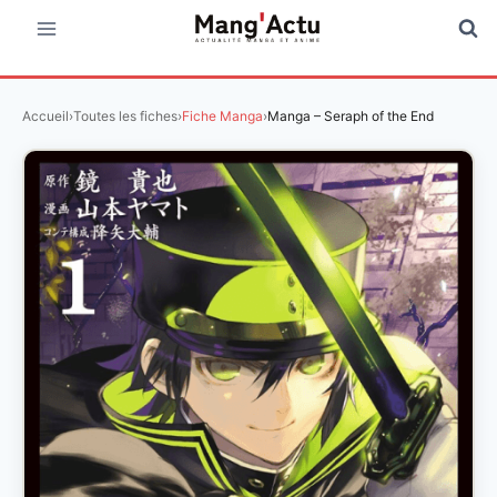
Aller
au
contenu
Accueil
›
Toutes les fiches
›
Fiche Manga
›
Manga – Seraph of the End