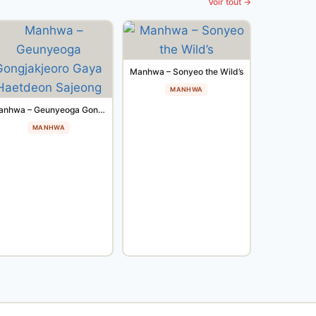
Voir tout →
Manhwa – Sonyeo the Wild’s
MANHWA
Manhwa – Geunyeoga Gongjakjeoro Gaya Haetdeon Sajeong
MANHWA