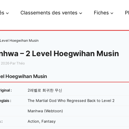
és
Classements des ventes
Fiches
P
Level Hoegwihan Musin
hwa – 2 Level Hoegwihan Musin
s 2026
·
Par Théo
vel Hoegwihan Musin
iginal :
2레벨로 회귀한 무신
nglais :
The Martial God Who Regressed Back to Level 2
Manhwa (Webtoon)
 :
Action, Fantasy