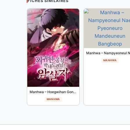
FICHES SIMILAIRES
MANHWA
Manhwa – Hoegwihan Gongjakgaui Mangnaedoryeonnimeun Amsalja
MANHWA