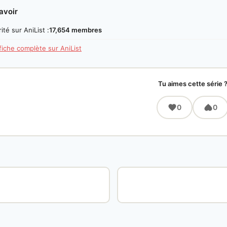
avoir
ité sur AniList :
17,654 membres
 fiche complète sur AniList
Tu aimes cette série 
0
0