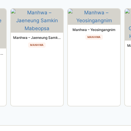
Manhwa – Yeosingangnim
Manhwa – Jaeneung Samkin Mabeopsa
MANHWA
MANHWA
Manhwa – Nampyeoneul Nae Pyeoneuro Mandeuneun Bangbeop