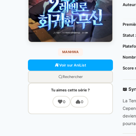
Auteur
Premièr
Statut 
Platefo
MANHWA
Nombre
Voir sur AniList
Score 
Rechercher
📖 Sy
Tu aimes cette série ?
La Ter
0
0
Cepend
devien
pourra