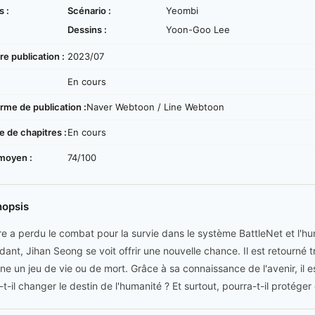
s :
Scénario :
Yeombi
Dessins :
Yoon-Goo Lee
e publication :
2023/07
:
En cours
rme de publication :
Naver Webtoon / Line Webtoon
 de chapitres :
En cours
moyen :
74/100
nopsis
re a perdu le combat pour la survie dans le système BattleNet et l'
ant, Jihan Seong se voit offrir une nouvelle chance. Il est retourné 
ne un jeu de vie ou de mort. Grâce à sa connaissance de l'avenir, il es
-t-il changer le destin de l'humanité ? Et surtout, pourra-t-il protége