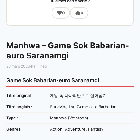
Tu aimes cette série ?
0
0
Manhwa – Game Sok Babarian-
euro Saranamgi
28 mars 2026
·
Par Théo
Game Sok Babarian-euro Saranamgi
Titre original :
게임 속 바바리안으로 살아남기
Titre anglais :
Surviving the Game as a Barbarian
Type :
Manhwa (Webtoon)
Genres :
Action, Adventure, Fantasy