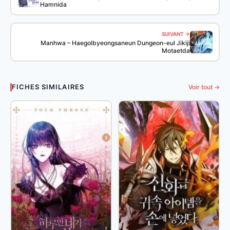
Hamnida
SUIVANT →
Manhwa – Haegolbyeongsaneun Dungeon-eul Jikiji
Motaetda
FICHES SIMILAIRES
Voir tout →