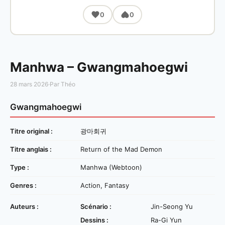
0
0
Manhwa – Gwangmahoegwi
28 mars 2026
·
Par Théo
Gwangmahoegwi
Titre original :
광마회귀
Titre anglais :
Return of the Mad Demon
Type :
Manhwa (Webtoon)
Genres :
Action, Fantasy
Auteurs :
Scénario :
Jin-Seong Yu
Dessins :
Ra-Gi Yun