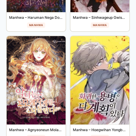
Manhwa – Haruman Nega Doego Sipeo
Manhwa – Sinhwageup Gwisok Item-eul Sone Neoeotda
MANHWA
MANHWA
Manhwa – Agnyeoneun Molaesigyeleul Doedollinda
Manhwa – Hoegwihan Yongbyeongeun Da Gyehoegi Itda