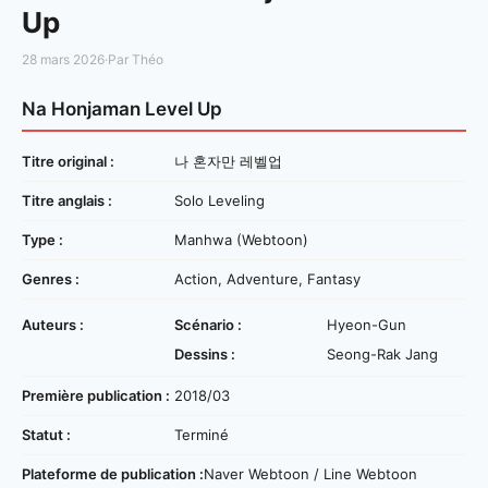
Up
28 mars 2026
·
Par Théo
Na Honjaman Level Up
Titre original :
나 혼자만 레벨업
Titre anglais :
Solo Leveling
Type :
Manhwa (Webtoon)
Genres :
Action, Adventure, Fantasy
Auteurs :
Scénario :
Hyeon-Gun
Dessins :
Seong-Rak Jang
Première publication :
2018/03
Statut :
Terminé
Plateforme de publication :
Naver Webtoon / Line Webtoon