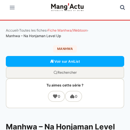
Aller
au
contenu
Accueil
›
Toutes les fiches
›
Fiche Manhwa/Webtoon
›
Manhwa – Na Honjaman Level Up
MANHWA
Voir sur AniList
Rechercher
Tu aimes cette série ?
0
0
Manhwa – Na Honjaman Level