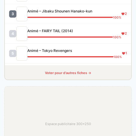
Animé – Jibaku Shounen Hanako-kun
3
2
100%
Animé – FAIRY TAIL (2014)
4
2
100%
Animé – Tokyo Revengers
5
1
100%
Voter pour d'autres fiches →
Espace publicitaire 300×250