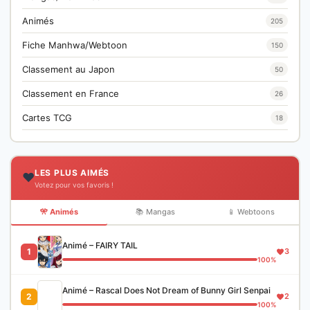
Animés
205
Fiche Manhwa/Webtoon
150
Classement au Japon
50
Classement en France
26
Cartes TCG
18
LES PLUS AIMÉS
❤️
Votez pour vos favoris !
🎌 Animés
📚 Mangas
📱 Webtoons
Animé – FAIRY TAIL
1
3
100%
Animé – Rascal Does Not Dream of Bunny Girl Senpai
2
2
100%