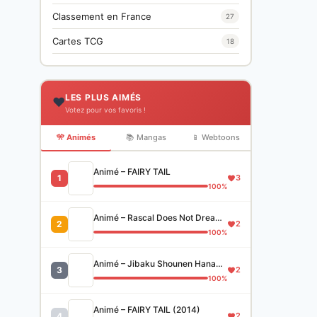
Classement en France
27
Cartes TCG
18
LES PLUS AIMÉS
❤️
Votez pour vos favoris !
🎌 Animés
📚 Mangas
📱 Webtoons
Animé – FAIRY TAIL
1
3
100%
Animé – Rascal Does Not Dream of Bunny Girl Senpai
2
2
100%
Animé – Jibaku Shounen Hanako-kun
3
2
100%
Animé – FAIRY TAIL (2014)
4
2