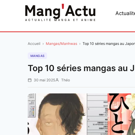
Aller
au
Actualit
contenu
Accueil
›
Mangas/Manhwas
›
Top 10 séries mangas au Japo
MANGAS
Top 10 séries mangas au J
30 mai 2025
Théo