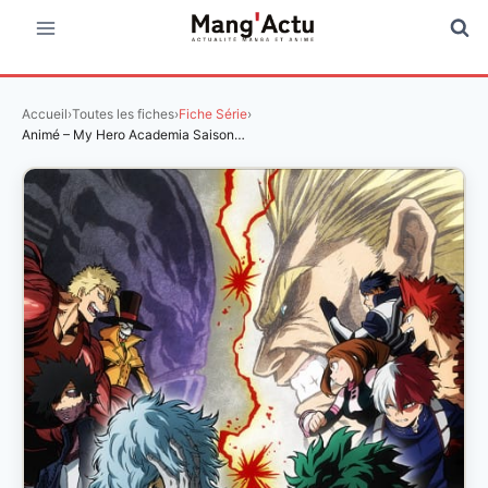
Aller
au
contenu
Accueil
›
Toutes les fiches
›
Fiche Série
›
Animé – My Hero Academia Saison…