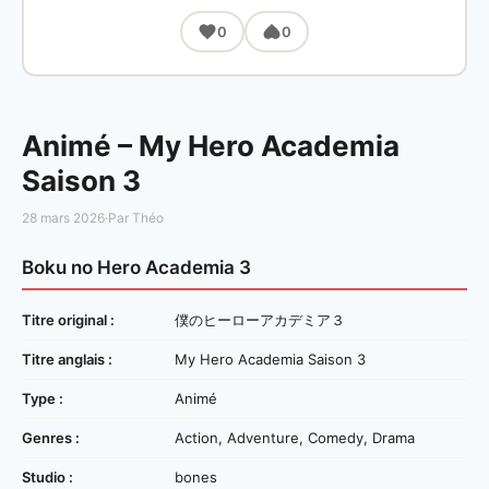
0
0
Animé – My Hero Academia
Saison 3
28 mars 2026
·
Par Théo
Boku no Hero Academia 3
Titre original :
僕のヒーローアカデミア３
Titre anglais :
My Hero Academia Saison 3
Type :
Animé
Genres :
Action, Adventure, Comedy, Drama
Studio :
bones