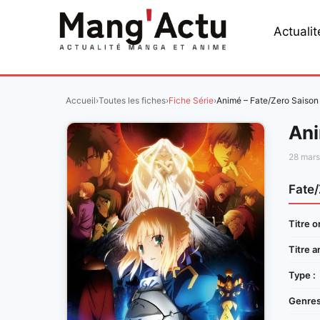
Aller
au
Actualit
contenu
Accueil
›
Toutes les fiches
›
Fiche Série
›
Animé – Fate/Zero Saison
Ani
28 mar
Fate/
Titre or
Titre a
Type :
Genres