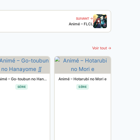
SUIVANT →
Animé – FLCL
Voir tout →
Animé – Go-toubun no Hanayome ∬
Animé – Hotarubi no Mori e
SÉRIE
SÉRIE