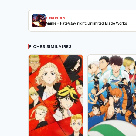
← PRÉCÉDENT
Animé – Fate/stay night: Unlimited Blade Works
FICHES SIMILAIRES