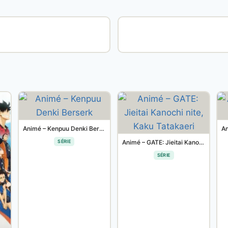
Animé – Kenpuu Denki Berserk
SÉRIE
Animé – GATE: Jieitai Kanochi nite, Kaku Tatakaeri
SÉRIE