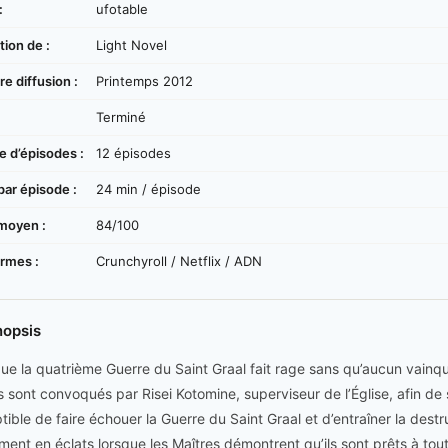
:
ufotable
ion de :
Light Novel
e diffusion :
Printemps 2012
:
Terminé
 d’épisodes :
12 épisodes
par épisode :
24 min / épisode
moyen :
84/100
ormes :
Crunchyroll / Netflix / ADN
nopsis
que la quatrième Guerre du Saint Graal fait rage sans qu’aucun vainqu
s sont convoqués par Risei Kotomine, superviseur de l’Église, afin de
tible de faire échouer la Guerre du Saint Graal et d’entraîner la destru
ent en éclats lorsque les Maîtres démontrent qu’ils sont prêts à tout, 