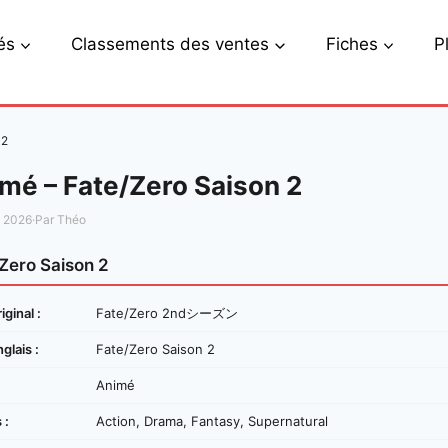
és
Classements des ventes
Fiches
P
 2
mé – Fate/Zero Saison 2
s 2026
·
Par Théo
Zero Saison 2
iginal :
Fate/Zero 2ndシーズン
nglais :
Fate/Zero Saison 2
Animé
 :
Action, Drama, Fantasy, Supernatural