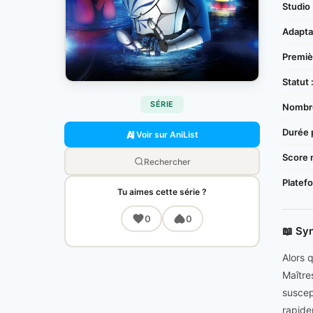
Studio 
Adaptat
Premièr
Statut 
SÉRIE
Nombre
Durée 
Voir sur AniList
Score 
Rechercher
Platef
Tu aimes cette série ?
0
0
📖 Sy
Alors 
Maître
suscep
rapidem