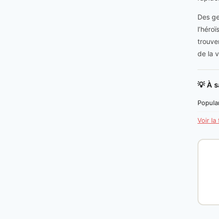
Des ge
l’héro
trouver
de la v
💡 À s
Popular
Voir la