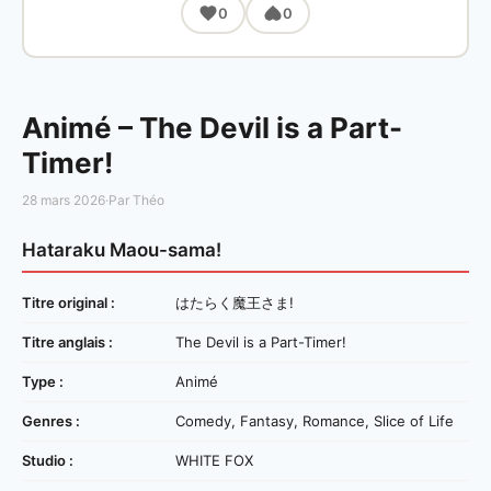
0
0
Animé – The Devil is a Part-
Timer!
28 mars 2026
·
Par Théo
Hataraku Maou-sama!
Titre original :
はたらく魔王さま!
Titre anglais :
The Devil is a Part-Timer!
Type :
Animé
Genres :
Comedy, Fantasy, Romance, Slice of Life
Studio :
WHITE FOX