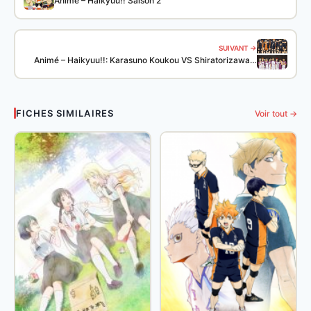
Animé – Haikyuu!! Saison 2
SUIVANT →
Animé – Haikyuu!!: Karasuno Koukou VS Shiratorizawa…
FICHES SIMILAIRES
Voir tout →