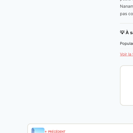
Nanami
pas co
💡 À s
Popular
Voir la
← PRÉCÉDENT