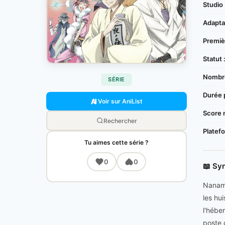
Studio 
Adaptat
Premièr
Statut 
Nombre
SÉRIE
Durée 
Voir sur AniList
Score 
Rechercher
Platef
Tu aimes cette série ?
0
0
📖 Sy
Nanami
les hu
l'héber
poste d