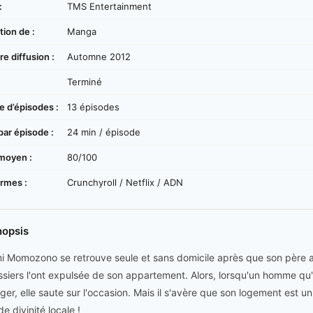
:
TMS Entertainment
ion de :
Manga
e diffusion :
Automne 2012
:
Terminé
 d’épisodes :
13 épisodes
par épisode :
24 min / épisode
moyen :
80/100
ormes :
Crunchyroll / Netflix / ADN
nopsis
 Momozono se retrouve seule et sans domicile après que son père a p
issiers l'ont expulsée de son appartement. Alors, lorsqu'un homme qu'
ger, elle saute sur l'occasion. Mais il s'avère que son logement est un
e divinité locale !