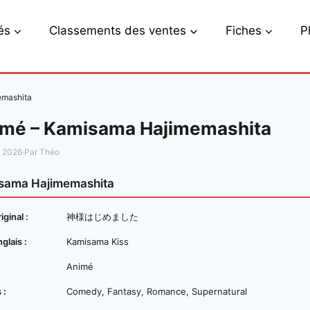
és
Classements des ventes
Fiches
P
emashita
mé – Kamisama Hajimemashita
s 2026
·
Par Théo
sama Hajimemashita
iginal :
神様はじめました
nglais :
Kamisama Kiss
Animé
 :
Comedy, Fantasy, Romance, Supernatural