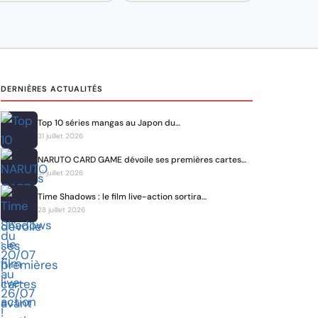
DERNIÈRES ACTUALITÉS
Top 10 séries mangas au Japon du…
31 juillet 2026
NARUTO CARD GAME dévoile ses premières cartes…
31 juillet 2026
Time Shadows : le film live-action sortira…
28 juillet 2026