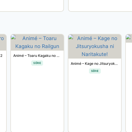
 2
Animé – Toaru Kagaku no Railgun
SÉRIE
Animé – Kage no Jitsuryokusha ni Naritakute!
SÉRIE