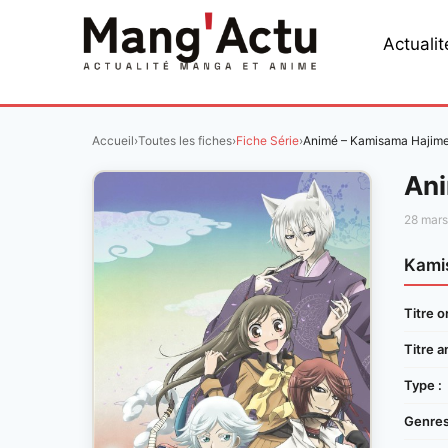
Aller
au
Actualit
contenu
Accueil
›
Toutes les fiches
›
Fiche Série
›
Animé – Kamisama Hajim
Ani
28 mar
Kami
Titre or
Titre a
Type :
Genres