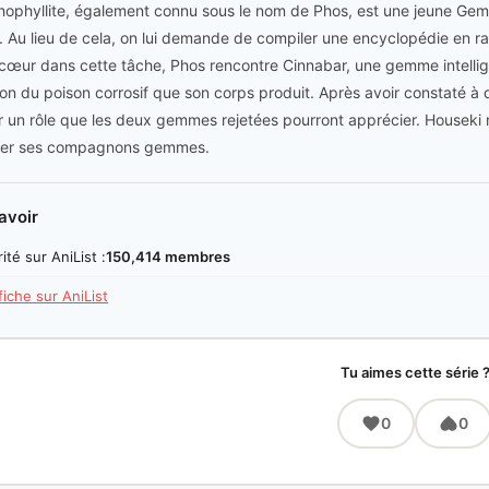
ophyllite, également connu sous le nom de Phos, est une jeune Gemme 
. Au lieu de cela, on lui demande de compiler une encyclopédie en rai
cœur dans cette tâche, Phos rencontre Cinnabar, une gemme intelligente
son du poison corrosif que son corps produit. Après avoir constaté à
r un rôle que les deux gemmes rejetées pourront apprécier. Houseki no
ger ses compagnons gemmes.
avoir
ité sur AniList :
150,414 membres
 fiche sur AniList
Tu aimes cette série 
0
0