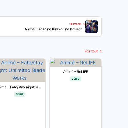
SUIVANT →
Animé – JoJo no Kimyou na Bouken…
Voir tout →
Animé – ReLIFE
SÉRIE
Animé – Fate/stay night: Unlimited Blade Works
SÉRIE