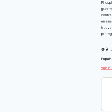
Phosph
guerre
contre
en rai
trouve
proté
💡 À s
Popular
Voir la