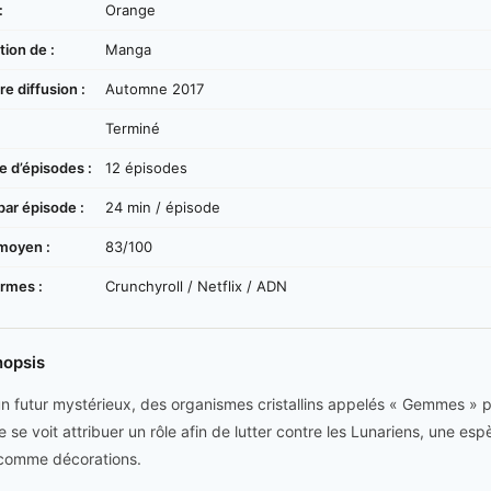
:
Orange
ion de :
Manga
e diffusion :
Automne 2017
:
Terminé
 d’épisodes :
12 épisodes
par épisode :
24 min / épisode
moyen :
83/100
ormes :
Crunchyroll / Netflix / ADN
nopsis
n futur mystérieux, des organismes cristallins appelés « Gemmes »
se voit attribuer un rôle afin de lutter contre les Lunariens, une espè
 comme décorations.