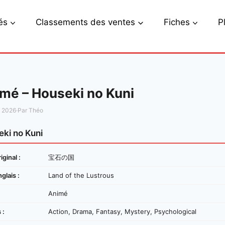
és
Classements des ventes
Fiches
P
mé – Houseki no Kuni
s 2026
·
Par Théo
ki no Kuni
iginal :
宝石の国
nglais :
Land of the Lustrous
Animé
 :
Action, Drama, Fantasy, Mystery, Psychological