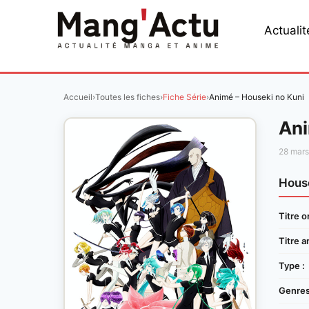
Aller
au
Actualit
contenu
Accueil
›
Toutes les fiches
›
Fiche Série
›
Animé – Houseki no Kuni
Ani
28 mar
House
Titre or
Titre a
Type :
Genres