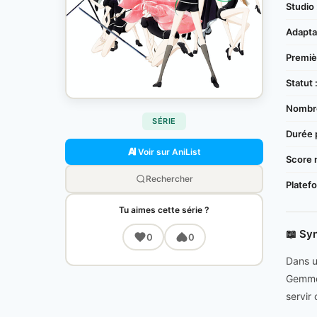
Studio 
Adaptat
Premièr
Statut 
Nombre
SÉRIE
Durée 
Voir sur AniList
Score 
Rechercher
Platef
Tu aimes cette série ?
📖 Sy
0
0
Dans u
Gemme 
servir