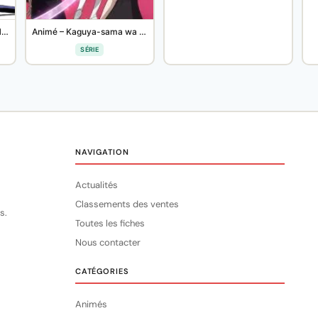
Animé – GHOST IN THE SHELL: Koukaku Kidoutai
Animé – Kaguya-sama wa Kokurasetai: Tensaitachi no Renai Zunousen
SÉRIE
NAVIGATION
Actualités
Classements des ventes
s.
Toutes les fiches
Nous contacter
CATÉGORIES
Animés