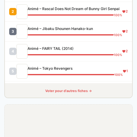
Animé – Rascal Does Not Dream of Bunny Girl Senpai
2
2
100%
Animé – Jibaku Shounen Hanako-kun
3
2
100%
Animé – FAIRY TAIL (2014)
4
2
100%
Animé – Tokyo Revengers
5
1
100%
Voter pour d'autres fiches →