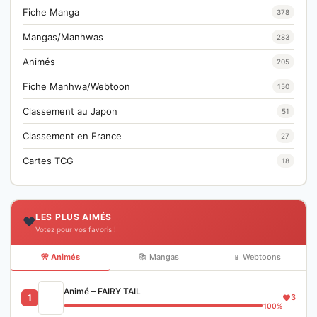
Fiche Manga
378
Mangas/Manhwas
283
Animés
205
Fiche Manhwa/Webtoon
150
Classement au Japon
51
Classement en France
27
Cartes TCG
18
LES PLUS AIMÉS
❤️
Votez pour vos favoris !
🎌 Animés
📚 Mangas
📱 Webtoons
Animé – FAIRY TAIL
1
3
100%