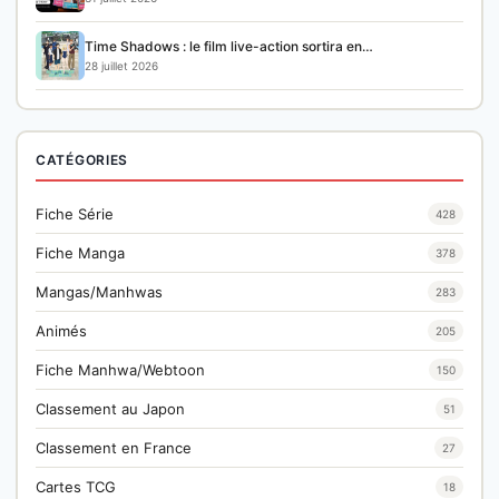
Time Shadows : le film live-action sortira en…
28 juillet 2026
CATÉGORIES
Fiche Série
428
Fiche Manga
378
Mangas/Manhwas
283
Animés
205
Fiche Manhwa/Webtoon
150
Classement au Japon
51
Classement en France
27
Cartes TCG
18