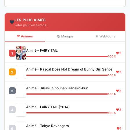
LES PLUS AIMÉS
❤️
Votez pour vos favoris !
🎌 Animés
📚 Mangas
📱 Webtoons
Animé – FAIRY TAIL
1
3
100%
Animé – Rascal Does Not Dream of Bunny Girl Senpai
2
2
100%
Animé – Jibaku Shounen Hanako-kun
3
2
100%
Animé – FAIRY TAIL (2014)
4
2
100%
Animé – Tokyo Revengers
5
1