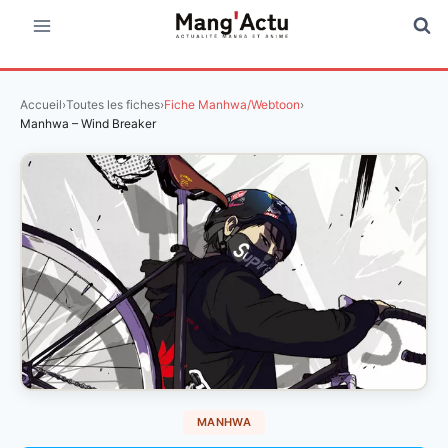
Aller
au
contenu
Accueil
›
Toutes les fiches
›
Fiche Manhwa/Webtoon
›
Manhwa – Wind Breaker
MANHWA