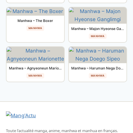
Manhwa – The Boxer
MANHWA
Manhwa – Majon Hyeonse Ganglimgi
MANHWA
Manhwa – Agnyeoneun Marionette
Manhwa – Haruman Nega Doego Sipeo
MANHWA
MANHWA
Toute l'actualité manga, anime, manhwa et manhua en français.