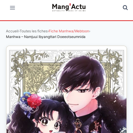
Aller
au
contenu
Accueil
›
Toutes les fiches
›
Fiche Manhwa/Webtoon
›
Manhwa – Namjuui Ibyangttari Doeeotseumnida