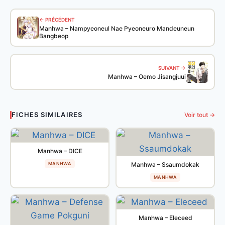
← PRÉCÉDENT
Manhwa – Nampyeoneul Nae Pyeoneuro Mandeuneun
Bangbeop
SUIVANT →
Manhwa – Oemo Jisangjuui
FICHES SIMILAIRES
Voir tout →
Manhwa – DICE
MANHWA
Manhwa – Ssaumdokak
MANHWA
Manhwa – Eleceed