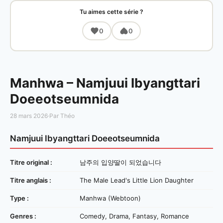
Tu aimes cette série ?
0
0
Manhwa – Namjuui Ibyangttari
Doeeotseumnida
28 mars 2026
·
Par Théo
Namjuui Ibyangttari Doeeotseumnida
Titre original :
남주의 입양딸이 되었습니다
Titre anglais :
The Male Lead's Little Lion Daughter
Type :
Manhwa (Webtoon)
Genres :
Comedy, Drama, Fantasy, Romance