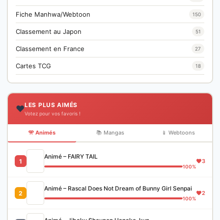
Fiche Manhwa/Webtoon
150
Classement au Japon
51
Classement en France
27
Cartes TCG
18
LES PLUS AIMÉS
❤️
Votez pour vos favoris !
🎌 Animés
📚 Mangas
📱 Webtoons
Animé – FAIRY TAIL
1
3
100%
Animé – Rascal Does Not Dream of Bunny Girl Senpai
2
2
100%