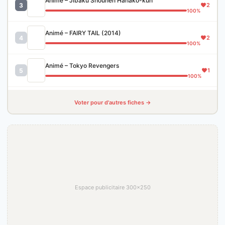
Animé – Jibaku Shounen Hanako-kun
3
2
100%
Animé – FAIRY TAIL (2014)
4
2
100%
Animé – Tokyo Revengers
5
1
100%
Voter pour d'autres fiches →
Espace publicitaire 300×250