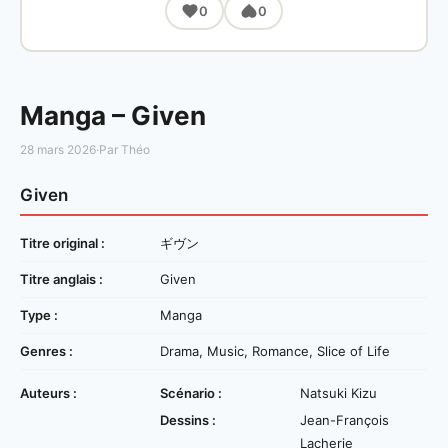
0
0
Manga – Given
28 mars 2026
·
Par Théo
Given
Titre original :
ギヴン
Titre anglais :
Given
Type :
Manga
Genres :
Drama, Music, Romance, Slice of Life
Auteurs :
Scénario :
Natsuki Kizu
Dessins :
Jean-François
Lacherie