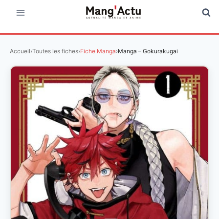
Aller
au
contenu
Accueil
›
Toutes les fiches
›
Fiche Manga
›
Manga – Gokurakugai