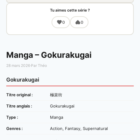
Tu aimes cette série ?
0
0
Manga – Gokurakugai
28 mars 2026
·
Par Théo
Gokurakugai
Titre original :
極楽街
Titre anglais :
Gokurakugai
Type :
Manga
Genres :
Action, Fantasy, Supernatural