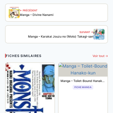
← PRÉCÉDENT
Manga – Divine Nanami
SUIVANT →
Manga – Karakai Jouzu no (Moto) Takagi-san
FICHES SIMILAIRES
Voir tout →
Manga – Toilet-Bound Hanako-kun
FICHE MANGA