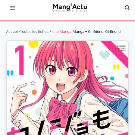
Aller
au
contenu
Accueil
›
Toutes les fiches
›
Fiche Manga
›
Manga – Girlfriend, Girlfriend