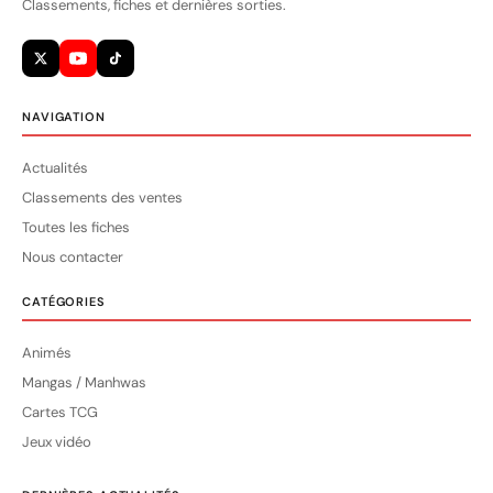
Classements, fiches et dernières sorties.
NAVIGATION
Actualités
Classements des ventes
Toutes les fiches
Nous contacter
CATÉGORIES
Animés
Mangas / Manhwas
Cartes TCG
Jeux vidéo