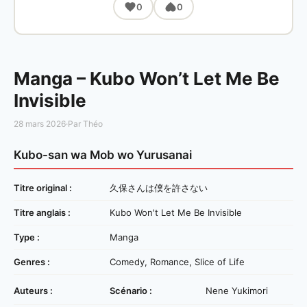
0
0
Manga – Kubo Won’t Let Me Be
Invisible
28 mars 2026
·
Par Théo
Kubo-san wa Mob wo Yurusanai
Titre original :
久保さんは僕を許さない
Titre anglais :
Kubo Won't Let Me Be Invisible
Type :
Manga
Genres :
Comedy, Romance, Slice of Life
Auteurs :
Scénario :
Nene Yukimori