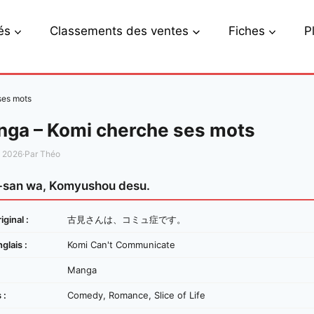
és
Classements des ventes
Fiches
P
ses mots
ga – Komi cherche ses mots
s 2026
·
Par Théo
-san wa, Komyushou desu.
iginal :
古見さんは、コミュ症です。
nglais :
Komi Can't Communicate
Manga
 :
Comedy, Romance, Slice of Life