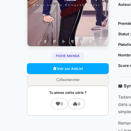
Auteur
Premièr
Statut 
Platefo
Nombre
FICHE MANGA
Score 
Voir sur AniList
Rechercher
📖 Sy
Tu aimes cette série ?
Tadano
0
0
dans u
simple
Remar
– Laur