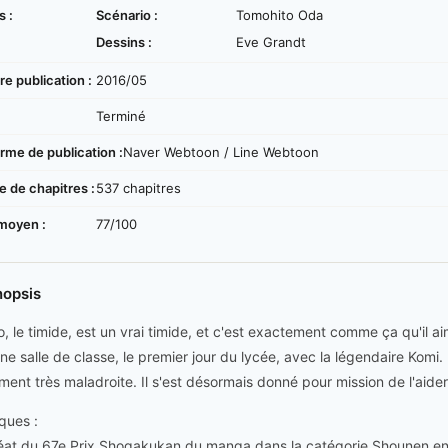
s :
Scénario :
Tomohito Oda
Dessins :
Eve Grandt
e publication :
2016/05
:
Terminé
rme de publication :
Naver Webtoon / Line Webtoon
 de chapitres :
537 chapitres
moyen :
77/100
nopsis
, le timide, est un vrai timide, et c'est exactement comme ça qu'il aim
ne salle de classe, le premier jour du lycée, avec la légendaire Komi. 
ment très maladroite. Il s'est désormais donné pour mission de l'aider
ques :
éat du 67e Prix Shogakukan du manga dans la catégorie Shounen en