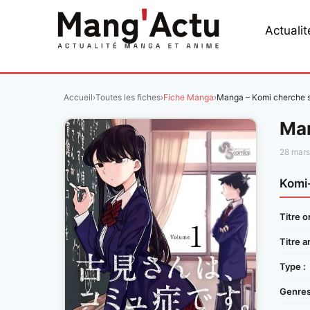
Aller
au
Actualit
contenu
Accueil
›
Toutes les fiches
›
Fiche Manga
›
Manga – Komi cherche 
Man
28 mar
Komi
Titre or
Titre a
Type :
Genres