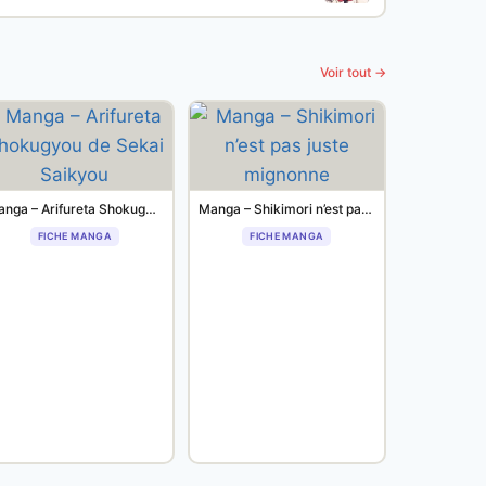
Voir tout →
Manga – Arifureta Shokugyou de Sekai Saikyou
Manga – Shikimori n’est pas juste mignonne
FICHE MANGA
FICHE MANGA