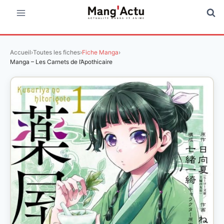
Aller
au
contenu
Accueil
›
Toutes les fiches
›
Fiche Manga
›
Manga – Les Carnets de l’Apothicaire