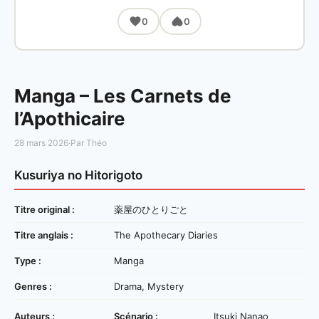
0
0
Manga – Les Carnets de
l’Apothicaire
28 mars 2026
·
Par Théo
Kusuriya no Hitorigoto
Titre original :
薬屋のひとりごと
Titre anglais :
The Apothecary Diaries
Type :
Manga
Genres :
Drama, Mystery
Auteurs :
Scénario :
Itsuki Nanao