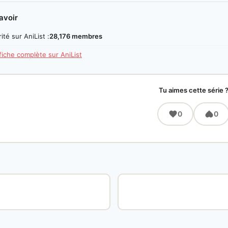
avoir
ité sur AniList :
28,176 membres
 fiche complète sur AniList
Tu aimes cette série 
0
0