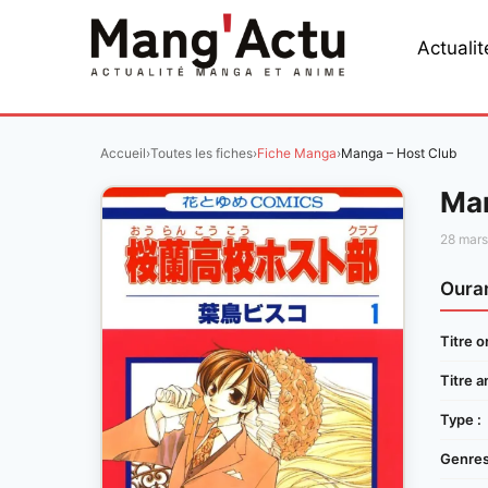
Aller
au
Actualit
contenu
Accueil
›
Toutes les fiches
›
Fiche Manga
›
Manga – Host Club
Man
28 mar
Oura
Titre or
Titre a
Type :
Genres