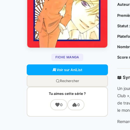
Auteur
Premièr
Statut 
Platefo
Nombre
Score 
FICHE MANGA
Voir sur AniList
📖 Sy
Rechercher
Un jou
Tu aimes cette série ?
Club »
de trav
0
0
le mon
Remarq