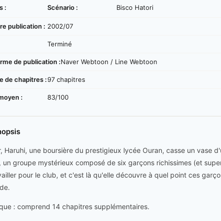
s :
Scénario :
Bisco Hatori
e publication :
2002/07
:
Terminé
rme de publication :
Naver Webtoon / Line Webtoon
 de chapitres :
97 chapitres
moyen :
83/100
nopsis
r, Haruhi, une boursière du prestigieux lycée Ouran, casse un vase d
, un groupe mystérieux composé de six garçons richissimes (et superb
ailler pour le club, et c'est là qu'elle découvre à quel point ces garço
de.
ue : comprend 14 chapitres supplémentaires.