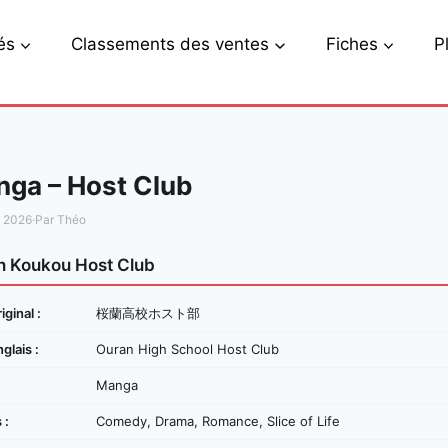
és
Classements des ventes
Fiches
P
ga – Host Club
s 2026
·
Par Théo
n Koukou Host Club
iginal :
桜蘭高校ホスト部
nglais :
Ouran High School Host Club
Manga
 :
Comedy, Drama, Romance, Slice of Life