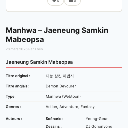
0
0
Manhwa – Jaeneung Samkin
Mabeopsa
28 mars 2026
·
Par Théo
Jaeneung Samkin Mabeopsa
Titre original :
재능 삼킨 마법사
Titre anglais :
Demon Devourer
Type :
Manhwa (Webtoon)
Genres :
Action, Adventure, Fantasy
Auteurs :
Scénario :
Yeong-Geun
Dessins :
DJ Gongnyong