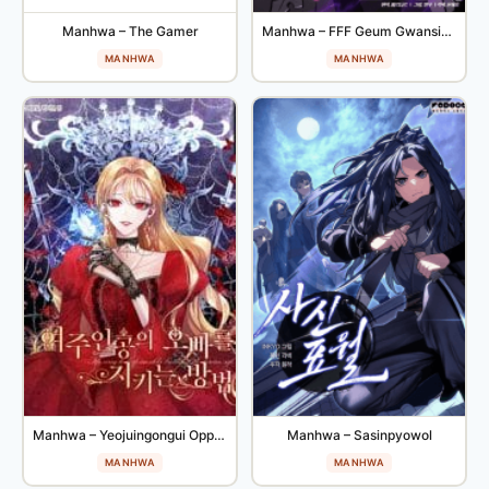
Manhwa – The Gamer
Manhwa – FFF Geum Gwansimyongsa
MANHWA
MANHWA
Manhwa – Yeojuingongui Oppareul Jikineun Bangbeop
Manhwa – Sasinpyowol
MANHWA
MANHWA