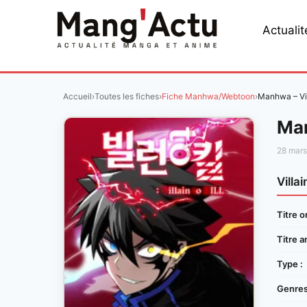
Aller
au
Actualit
contenu
Accueil
›
Toutes les fiches
›
Fiche Manhwa/Webtoon
›
Manhwa – Vill
Man
28 mar
Villai
Titre or
Titre a
Type :
Genres