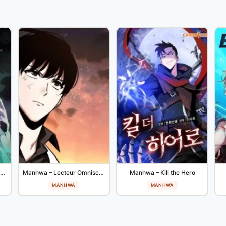
Manhwa – Na Honja Necromancer
Manhwa – Lecteur Omniscient
Manhwa – Kill the Hero
MANHWA
MANHWA