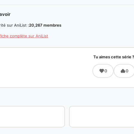
avoir
ité sur AniList :
20,267 membres
 fiche complète sur AniList
Tu aimes cette série 
0
0