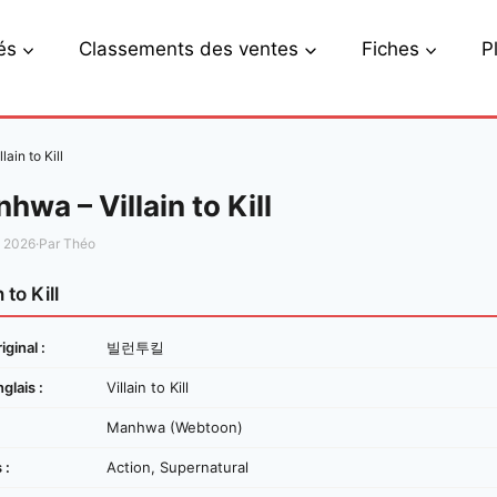
és
Classements des ventes
Fiches
P
ain to Kill
hwa – Villain to Kill
s 2026
·
Par Théo
n to Kill
iginal :
빌런투킬
nglais :
Villain to Kill
Manhwa (Webtoon)
 :
Action, Supernatural