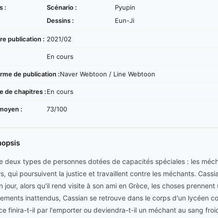
s :
Scénario :
Pyupin
Dessins :
Eun-Ji
e publication :
2021/02
:
En cours
rme de publication :
Naver Webtoon / Line Webtoon
 de chapitres :
En cours
moyen :
73/100
nopsis
ste deux types de personnes dotées de capacités spéciales : les mécha
s, qui poursuivent la justice et travaillent contre les méchants. Cas
n jour, alors qu'il rend visite à son ami en Grèce, les choses prennen
ements inattendus, Cassian se retrouve dans le corps d'un lycéen c
ice finira-t-il par l'emporter ou deviendra-t-il un méchant au sang froi