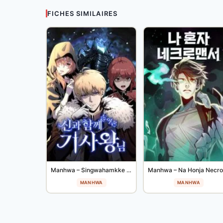
FICHES SIMILAIRES
Manhwa – Singwahamkke Doraon Gisawangnim
MANHWA
MANHWA