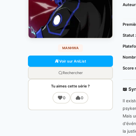
Auteur
Premièr
Statut 
Platefo
MANHWA
Nombre
Voir sur AniList
Score 
Rechercher
Tu aimes cette série ?
📖 Sy
0
0
Il exi
psyker
Mais u
d'évén
la just